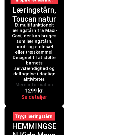
inspireret læring
Læringstårn,
Toucan natur
Et multifunktionelt
læringstårn fra Maxi-
Cosi, der kan bruges
som læringstårn,
bord- og stolesæt
eller træskammel.
Designet til at støtte
barnets
selvstændighed og
deltagelse i daglige
aktiviteter.
Mere information
1299
kr.
Se detaljer
Trygt læringstårn
HEMMINGSE