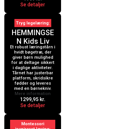
Se detaljer
Tryg legelæring
HEMMINGSE
N Kids Liv
Et robust læringstårn i
Læringstårn
hvidt bøgetræ, der
Pro Hvid
giver børn mulighed
for at deltage sikkert
i daglige aktiviteter.
Tårnet har justerbar
platform, skridsikre
fødder og leveres
med en børnekniv.
Mere information
1299,95
kr.
Se detaljer
Montessori