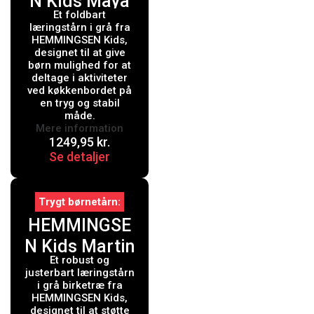
N Kids Maya
Et foldbart
Læringstårn
læringstårn i grå fra
Grå
HEMMINGSEN Kids,
designet til at give
børn mulighed for at
deltage i aktiviteter
ved køkkenbordet på
en tryg og stabil
måde.
Mere information
1249,95
kr.
Se detaljer
Trygt børnetårn
HEMMINGSE
N Kids Martin
Et robust og
Læringstårn
justerbart læringstårn
Grå
i grå birketræ fra
HEMMINGSEN Kids,
designet til at støtte