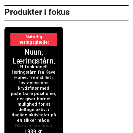
Produkter i fokus
Naturlig
læringsglæde
Nuun,
Læringstårn,
Et funktionelt
natur
læringstårn fra Kave
Home, fremstillet i
lav-emissions
krydsfiner med
justerbare positioner,
der giver barnet
mulighed for at
deltage aktivt i
daglige aktiviteter på
en sikker måde.
Mere information
1939
kr.