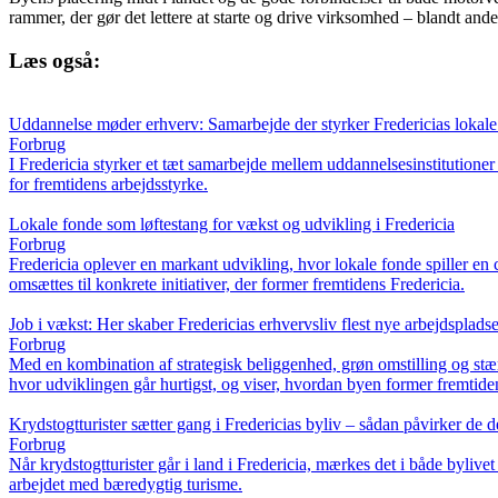
rammer, der gør det lettere at starte og drive virksomhed – blandt an
Læs også:
Uddannelse møder erhverv: Samarbejde der styrker Fredericias lokal
Forbrug
I Fredericia styrker et tæt samarbejde mellem uddannelsesinstitution
for fremtidens arbejdsstyrke.
Lokale fonde som løftestang for vækst og udvikling i Fredericia
Forbrug
Fredericia oplever en markant udvikling, hvor lokale fonde spiller en 
omsættes til konkrete initiativer, der former fremtidens Fredericia.
Job i vækst: Her skaber Fredericias erhvervsliv flest nye arbejdspladse
Forbrug
Med en kombination af strategisk beliggenhed, grøn omstilling og stæ
hvor udviklingen går hurtigst, og viser, hvordan byen former fremtid
Krydstogtturister sætter gang i Fredericias byliv – sådan påvirker de
Forbrug
Når krydstogtturister går i land i Fredericia, mærkes det i både byl
arbejdet med bæredygtig turisme.