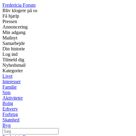
Fredericia Forum
Bliv klogere på os
Få hjælp
Pressen
Annoncering
Min adgang
Mailnyt
Samarbejde
Din historie
Log ind
Tilmeld dig
Nyhedsmail
Kategorier
Livet
Interesser
Familie
Spis
Aktiviteter
Bolig
Erhverv
Forbrug
Skønhed
Byg