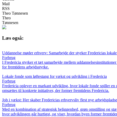
Mail
RSS
Theo Tønnesen
Theo
Tønnesen
Læs også:
Uddannelse møder erhverv: Samarbejde der styrker Fredericias lokal
Forbrug
I Fredericia styrker et tæt samarbejde mellem uddannelsesinstitution
for fremtidens arbejdsstyrke.
Lokale fonde som løftestang for vækst og udvikling i Fredericia
Forbrug
Fredericia oplever en markant udvikling, hvor lokale fonde spiller en 
omsættes til konkrete initiativer, der former fremtidens Fredericia.
Job i vækst: Her skaber Fredericias erhvervsliv flest nye arbejdspladse
Forbrug
Med en kombination af strategisk beliggenhed, grøn omstilling og stæ
hvor udviklingen går hurtigst, og viser, hvordan byen former fremtid