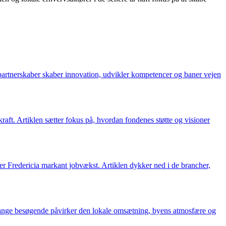
 partnerskaber skaber innovation, udvikler kompetencer og baner vejen
raft. Artiklen sætter fokus på, hvordan fondenes støtte og visioner
r Fredericia markant jobvækst. Artiklen dykker ned i de brancher,
e mange besøgende påvirker den lokale omsætning, byens atmosfære og