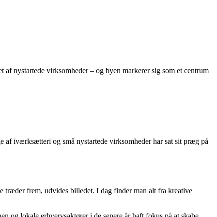
et af nystartede virksomheder – og byen markerer sig som et centrum
ge af iværksætteri og små nystartede virksomheder har sat sit præg på
 træder frem, udvides billedet. I dag finder man alt fra kreative
en og lokale erhvervsaktører i de senere år haft fokus på at skabe