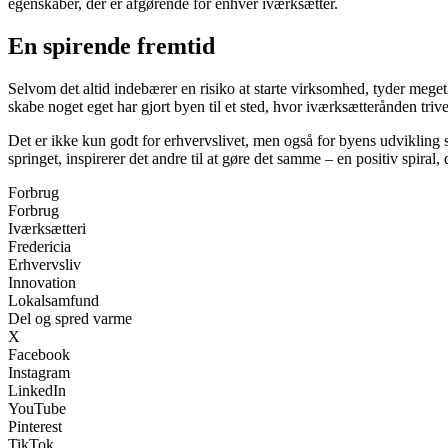
egenskaber, der er afgørende for enhver iværksætter.
En spirende fremtid
Selvom det altid indebærer en risiko at starte virksomhed, tyder mege
skabe noget eget har gjort byen til et sted, hvor iværksætterånden trive
Det er ikke kun godt for erhvervslivet, men også for byens udvikling s
springet, inspirerer det andre til at gøre det samme – en positiv spira
Forbrug
Forbrug
Iværksætteri
Fredericia
Erhvervsliv
Innovation
Lokalsamfund
Del og spred varme
X
Facebook
Instagram
LinkedIn
YouTube
Pinterest
TikTok