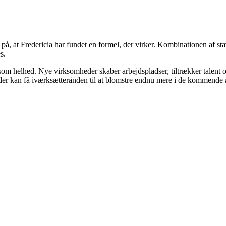
t på, at Fredericia har fundet en formel, der virker. Kombinationen af s
s.
om helhed. Nye virksomheder skaber arbejdspladser, tiltrækker talent og
l, der kan få iværksætterånden til at blomstre endnu mere i de kommende 