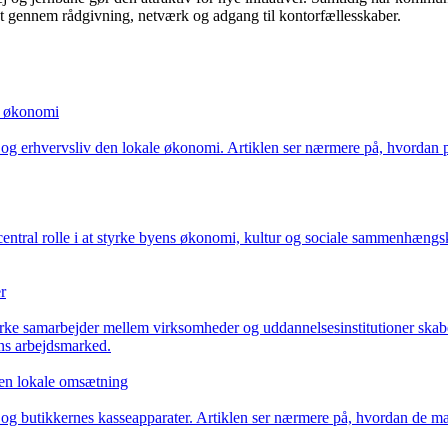
det gennem rådgivning, netværk og adgang til kontorfællesskaber.
e økonomi
er og erhvervsliv den lokale økonomi. Artiklen ser nærmere på, hvordan
central rolle i at styrke byens økonomi, kultur og sociale sammenhængsk
r
rke samarbejder mellem virksomheder og uddannelsesinstitutioner skabe
ens arbejdsmarked.
 den lokale omsætning
ivet og butikkernes kasseapparater. Artiklen ser nærmere på, hvordan d