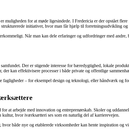
er muligheden for at møde ligesindede. I Fredericia er der opstået flere
trukturerede initiativer, hvor man får hjælp til forretningsudvikling o
 overkommeligt. Når man kan dele erfaringer og udfordringer med andre, 
i samfundet. Der er stigende interesse for bæredygtighed, lokale produkt
, der kan effektivisere processer i både private og offentlige sammenh
e fagligheder – for eksempel design og teknologi, eller håndværk og for
værksættere
 for at arbejde med innovation og entreprenørskab. Skoler og uddannelse
n kultur, hvor iværksætteri ses som en naturlig del af karrierevejen.
hvor både nye og etablerede virksomheder kan hente inspiration og viden