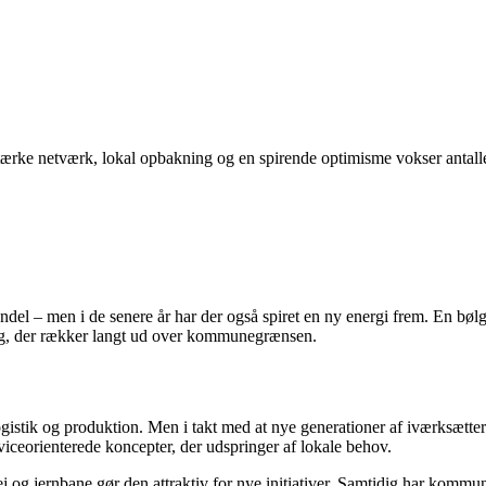
stærke netværk, lokal opbakning og en spirende optimisme vokser antall
ndel – men i de senere år har der også spiret en ny energi frem. En bøl
ang, der rækker langt ud over kommunegrænsen.
ogistik og produktion. Men i takt med at nye generationer af iværksættere
iceorienterede koncepter, der udspringer af lokale behov.
j og jernbane gør den attraktiv for nye initiativer. Samtidig har kommun