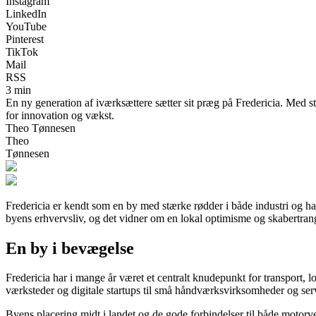
Instagram
LinkedIn
YouTube
Pinterest
TikTok
Mail
RSS
3 min
En ny generation af iværksættere sætter sit præg på Fredericia. Med 
for innovation og vækst.
Theo Tønnesen
Theo
Tønnesen
Fredericia er kendt som en by med stærke rødder i både industri og ha
byens erhvervsliv, og det vidner om en lokal optimisme og skabertr
En by i bevægelse
Fredericia har i mange år været et centralt knudepunkt for transport, l
værksteder og digitale startups til små håndværksvirksomheder og serv
Byens placering midt i landet og de gode forbindelser til både motorve