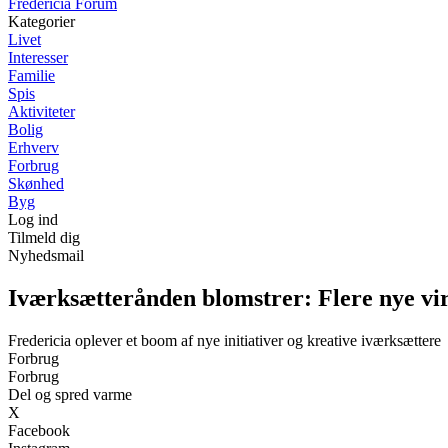
Fredericia Forum
Kategorier
Livet
Interesser
Familie
Spis
Aktiviteter
Bolig
Erhverv
Forbrug
Skønhed
Byg
Log ind
Tilmeld dig
Nyhedsmail
Iværksætterånden blomstrer: Flere nye vir
Fredericia oplever et boom af nye initiativer og kreative iværksættere
Forbrug
Forbrug
Del og spred varme
X
Facebook