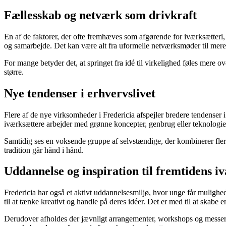
Fællesskab og netværk som drivkraft
En af de faktorer, der ofte fremhæves som afgørende for iværksætteri, 
og samarbejde. Det kan være alt fra uformelle netværksmøder til mere s
For mange betyder det, at springet fra idé til virkelighed føles mere
større.
Nye tendenser i erhvervslivet
Flere af de nye virksomheder i Fredericia afspejler bredere tendenser 
iværksættere arbejder med grønne koncepter, genbrug eller teknologier
Samtidig ses en voksende gruppe af selvstændige, der kombinerer fler
tradition går hånd i hånd.
Uddannelse og inspiration til fremtidens i
Fredericia har også et aktivt uddannelsesmiljø, hvor unge får mulighed
til at tænke kreativt og handle på deres idéer. Det er med til at skabe e
Derudover afholdes der jævnligt arrangementer, workshops og messer, 