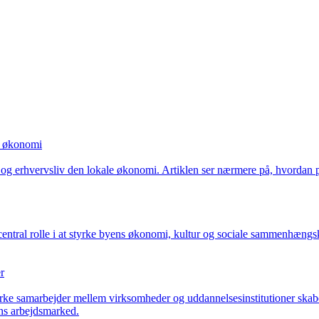
e økonomi
er og erhvervsliv den lokale økonomi. Artiklen ser nærmere på, hvordan
central rolle i at styrke byens økonomi, kultur og sociale sammenhængsk
r
rke samarbejder mellem virksomheder og uddannelsesinstitutioner skabe
ens arbejdsmarked.